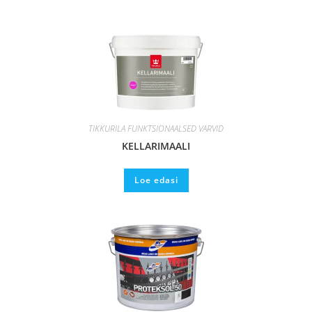
TIKKURILA FUNKTSIONAALSED VÄRVID
KELLARIMAALI
Loe edasi