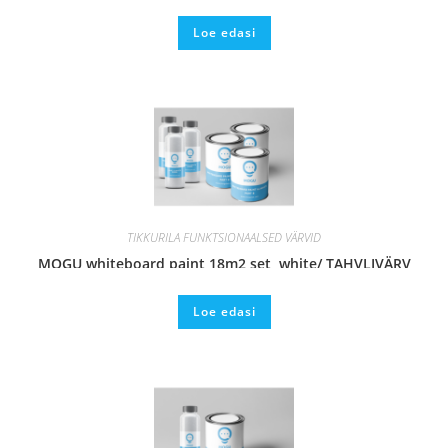
VALGE
Loe edasi
TIKKURILA FUNKTSIONAALSED VÄRVID
MOGU whiteboard paint 18m2 set, white/ TAHVLIVÄRV
VALGE
Loe edasi