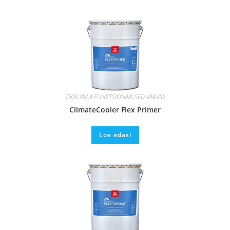
TIKKURILA FUNKTSIONAALSED VÄRVID
ClimateCooler Flex Primer
Loe edasi