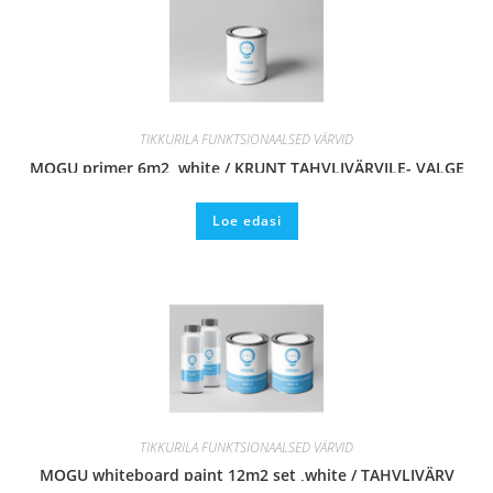
TIKKURILA FUNKTSIONAALSED VÄRVID
MOGU primer 6m2, white / KRUNT TAHVLIVÄRVILE- VALGE
Loe edasi
TIKKURILA FUNKTSIONAALSED VÄRVID
MOGU whiteboard paint 12m2 set ,white / TAHVLIVÄRV