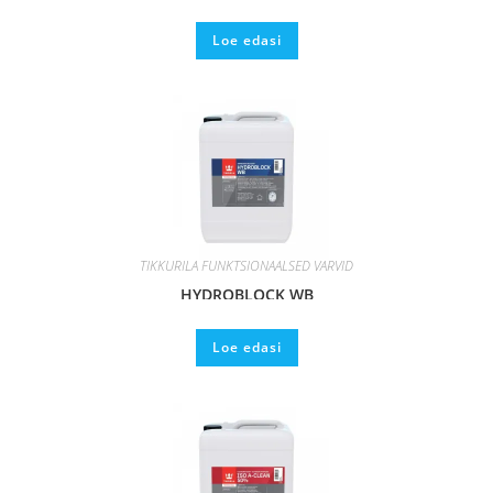
Loe edasi
TIKKURILA FUNKTSIONAALSED VÄRVID
HYDROBLOCK WB
Loe edasi