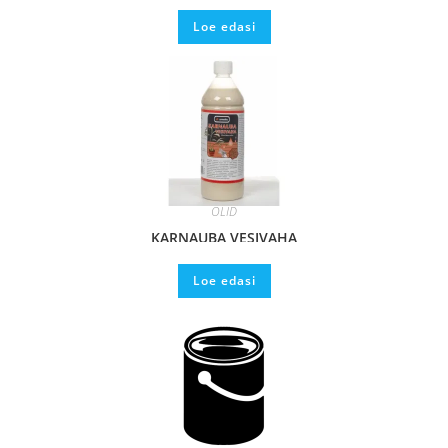
Loe edasi
ÕLID
KARNAUBA VESIVAHA
Loe edasi