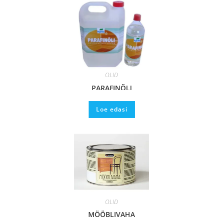
ÕLID
PARAFINÕLI
Loe edasi
ÕLID
MÖÖBLIVAHA