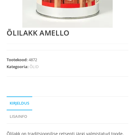
ÕLILAKK AMELLO
Tootekood:
4872
Kategooria:
ÕLID
KIRJELDUS
LISAINFO
Õlilakk on traditsioonilise retsepti järgi valmistatud toode,