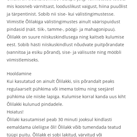
mis koosneb värnitsast, looduslikust vaigust, hiina puuõlist
ja tärpentinist. Sobib nii sise- kui välistingimustesse.
Viimistle Õlilakiga välistingimustes ainult väärispuidust
pindasid (näit. tiik-, tamme-, pöögi- ja mahagonipuu).
Õlilakk on suure niiskuskindlusega ning kaitseb kulumise
eest. Sobib hästi niiskuskindlust nõudvate puitpõrandate
(vannitoa ja esiku põrand), sise- ja välisuste ning mööbli
viimistlemiseks.
Hooldamine
Kui kasutatud on ainult Õlilakki, siis põrandalt peaks
regulaarselt pühkima või imema tolmu ning seejärel
pühkima üle niiske lapiga. Kulumise korral kanda uus kiht
Õlilakki kulunud pindadele.
Hoiatus!
Õlilaki kasutamisel peab 30 minuti jooksul kindlasti
eemaldama üleliigse õli! Õlilakk võib tumendada teatud
tüüpi puitu. Õlilakk ei sobi lakitud, värvitud või