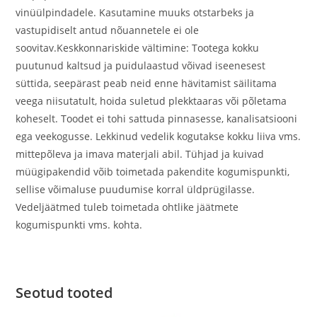
vinüülpindadele. Kasutamine muuks otstarbeks ja
vastupidiselt antud nõuannetele ei ole
soovitav.Keskkonnariskide vältimine: Tootega kokku
puutunud kaltsud ja puidulaastud võivad iseenesest
süttida, seepärast peab neid enne hävitamist säilitama
veega niisutatult, hoida suletud plekktaaras või põletama
koheselt. Toodet ei tohi sattuda pinnasesse, kanalisatsiooni
ega veekogusse. Lekkinud vedelik kogutakse kokku liiva vms.
mittepõleva ja imava materjali abil. Tühjad ja kuivad
müügipakendid võib toimetada pakendite kogumispunkti,
sellise võimaluse puudumise korral üldprügilasse.
Vedeljäätmed tuleb toimetada ohtlike jäätmete
kogumispunkti vms. kohta.
Seotud tooted