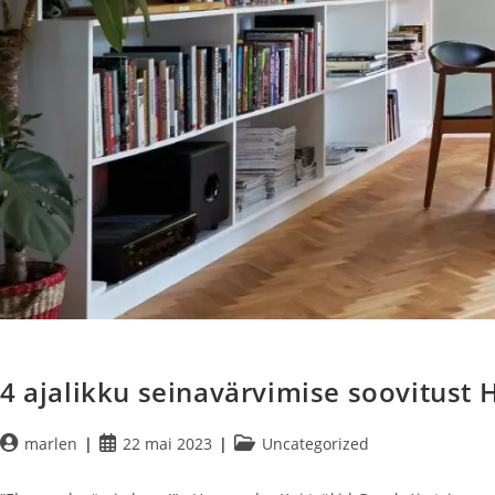
4 ajalikku seinavärvimise soovitust
marlen
22 mai 2023
Uncategorized