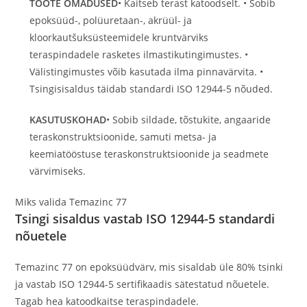
TOOTE OMADUSED
• Kaitseb terast katoodselt. • Sobib
epoksüüd-, polüuretaan-, akrüül- ja
kloorkautšuksüsteemidele kruntvärviks
teraspindadele rasketes ilmastikutingimustes. •
Välistingimustes võib kasutada ilma pinnavärvita. •
Tsingisisaldus täidab standardi ISO 12944-5 nõuded.
KASUTUSKOHAD
• Sobib sildade, tõstukite, angaaride
teraskonstruktsioonide, samuti metsa- ja
keemiatööstuse teraskonstruktsioonide ja seadmete
värvimiseks.
Miks valida
Temazinc 77
Tsingi sisaldus vastab ISO 12944-5 standardi
nõuetele
Temazinc 77 on epoksüüdvärv, mis sisaldab üle 80% tsinki
ja vastab ISO 12944-5 sertifikaadis sätestatud nõuetele.
Tagab hea katoodkaitse teraspindadele.