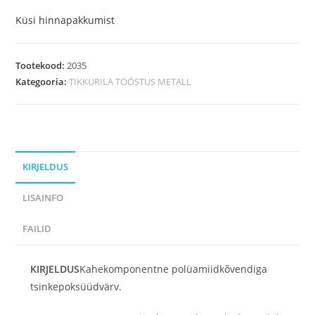
Küsi hinnapakkumist
Tootekood:
2035
Kategooria:
TIKKURILA TÖÖSTUS METALL
KIRJELDUS
LISAINFO
FAILID
KIRJELDUS
Kahekomponentne polüamiidkõvendiga
tsinkepoksüüdvärv.