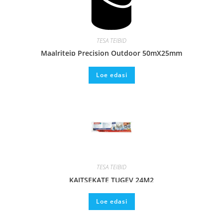
TESA TEIBID
Maalriteip Precision Outdoor 50mX25mm
Loe edasi
TESA TEIBID
KAITSEKATE TUGEV 24M2
Loe edasi