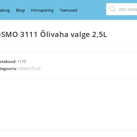
aloog
Blogi
Hinnapäring
Teenused
SMO 3111 Õlivaha valge 2,5L
otekood:
1175
tegooria:
OSMO ÕLID