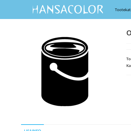
Tootekat
O
To
Ka
LISAINFO