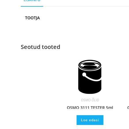
TOOTJA
Seotud tooted
OSMO ÕLID
OSMO 3111 TESTER 5ml
Loe edasi