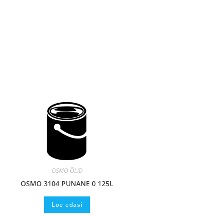
OSMO ÕLID
OSMO 3104 PUNANE 0,125L
Loe edasi