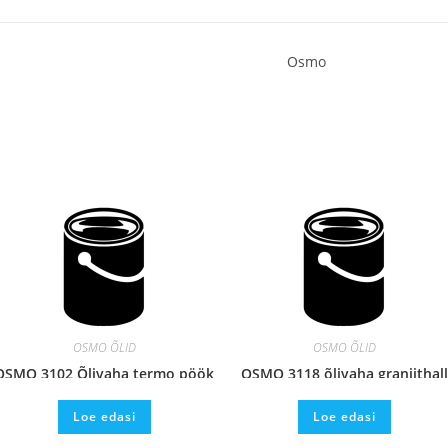
Osmo
OSMO ÕLID
OSMO ÕLID
OSMO 3102 Õlivaha termo pöök
OSMO 3118 õlivaha graniithall
0,75L
0,375L
Loe edasi
Loe edasi